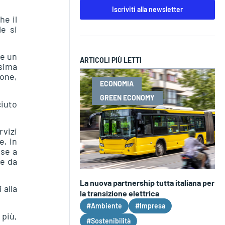
Iscriviti alla newsletter
he il
le si
re un
ARTICOLI PIÙ LETTI
sima
ione,
ECONOMIA
GREEN ECONOMY
ciuto
rvizi
e, in
ese a
 e da
La nuova partnership tutta italiana per
 alla
la transizione elettrica
#Ambiente
#Impresa
 più,
#Sostenibilità