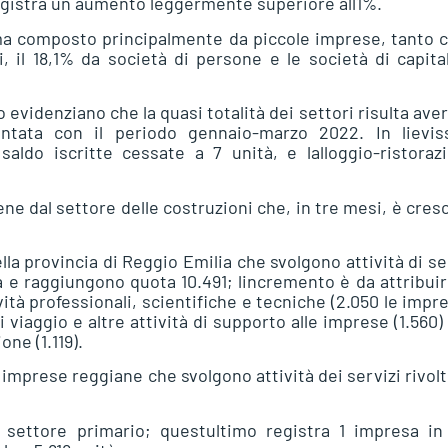
 registra un aumento leggermente superiore all1%.
ma composto principalmente da piccole imprese, tanto c
 il 18,1% da società di persone e le società di capita
no evidenziano che la quasi totalità dei settori risulta ave
ontata con il periodo gennaio-marzo 2022. In lievis
do iscritte cessate a 7 unità, e lalloggio-ristoraz
ene dal settore delle costruzioni che, in tre mesi, è cres
lla provincia di Reggio Emilia che svolgono attività di se
à e raggiungono quota 10.491; lincremento è da attribuir
vità professionali, scientifiche e tecniche (2.050 le impr
 viaggio e altre attività di supporto alle imprese (1.560)
ne (1.119).
 imprese reggiane che svolgono attività dei servizi rivolti
 il settore primario; questultimo registra 1 impresa in