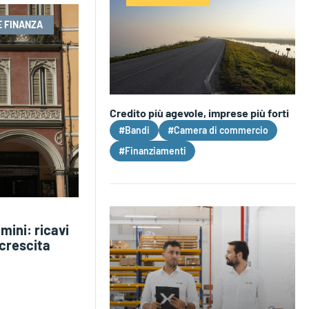
E FINANZA
Credito più agevole, imprese più forti
#Bandi
#Camera di commercio
#Finanziamenti
mini: ricavi
 crescita