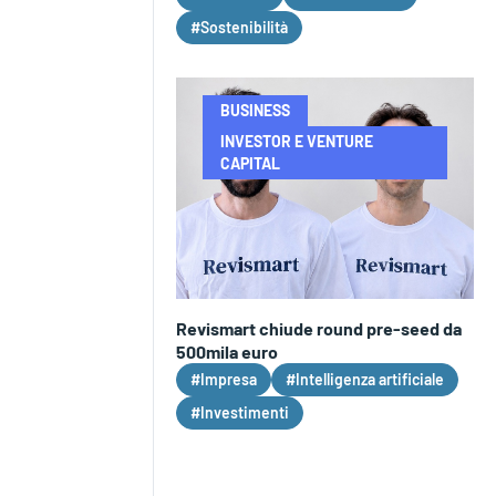
#Sostenibilità
BUSINESS
INVESTOR E VENTURE
CAPITAL
Revismart chiude round pre-seed da
500mila euro
#Impresa
#Intelligenza artificiale
#Investimenti