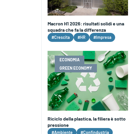
Macron H1 2026: risultati solidi e una
squadra che fa la differenza
#Crescita
#HR
#Impresa
ECONOMIA
GREEN ECONOMY
Riciclo della plastica, la filiera è sotto
pressione
#Ambiente
#Confindustria