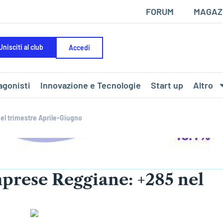
FORUM
MAGAZ
Unisciti al club
Accedi
agonisti
Innovazione e Tecnologie
Start up
Altro
el trimestre Aprile-Giugno
mprese Reggiane: +285 nel