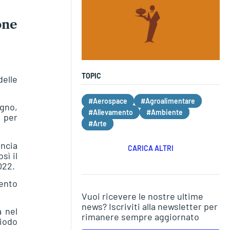
one
TOPIC
delle
#Aerospace
#Agroalimentare
ugno,
#Allevamento
#Ambiente
i per
#Arte
incia
CARICA ALTRI
sì il
022.
mento
Vuoi ricevere le nostre ultime
news? Iscriviti alla newsletter per
a nel
rimanere sempre aggiornato
riodo