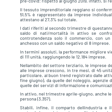
pre-covid: rispetto al giugno 2019, infatti, si
Il tessuto imprenditoriale reggiano si confer
51,5% è rappresentato da imprese individuali,
attestano al 27,3% sul totale.
I dati riferiti al secondo trimestre di questan
saldo di nati/mortalità in attivo se confr
controtendenza solo il commercio, con un sal
anchesso con un saldo negativo di 8 imprese.
In termini assoluti, la performance migliore vi
di 111 unità, raggiungendo le 12.184 imprese.
Nellambito del settore terziario, le imprese de
alle imprese crescono, in tre mesi, di 45 unit
particolare, al buon trend registrato dalle atti
fine giugno), da quelle del noleggio, agenzie di
quelle dei servizi di informazione e comunicazio
In attivo, nel trimestre aprile-giugno, anche le
persona (3.357).
Stabili, infine, il comparto dellindustria e