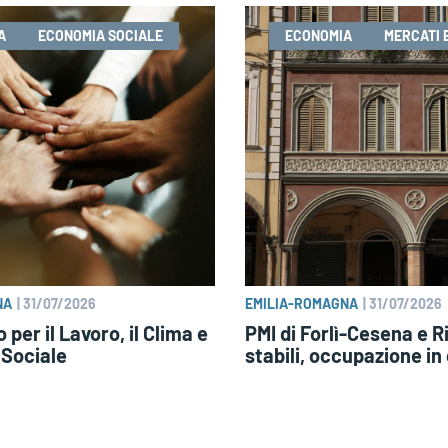
A
ECONOMIA SOCIALE
ECONOMIA
MERCATI 
NA
|
31/07/2026
EMILIA-ROMAGNA
|
31/07/2026
per il Lavoro, il Clima e
PMI di Forlì-Cesena e Ri
 Sociale
stabili, occupazione in