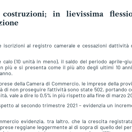
costruzioni; in lievissima flessi
zione
 iscrizioni al registro camerale e cessazioni dattività 
alo (10 unità in meno), il saldo del periodo aprile-gi
in più e si presenta come il più alto degli ultimi 10 ann
 anno.
Imprese della Camera di Commercio, le imprese della prov
 di non proseguire l’attività sono state 502, portando co
, vale a dire lo 0,5% in più rispetto alla fine di marzo 2
spetto al secondo trimestre 2021 – evidenzia un incre
mmercio evidenzia, tra laltro, che la crescita registrat
mprese reggiane leggermente al di sopra di quello del pe