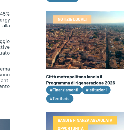
l 45%
nergy
NOTIZIE LOCALI
 alla
aggio
ttive
uato
lema
 sono
Città metropolitana lancia il
ianti
Programma di rigenerazione 2026
mento
#Finanziamenti
#Istituzioni
#Territorio
BANDI E FINANZA AGEVOLATA
OPPORTUNITÀ