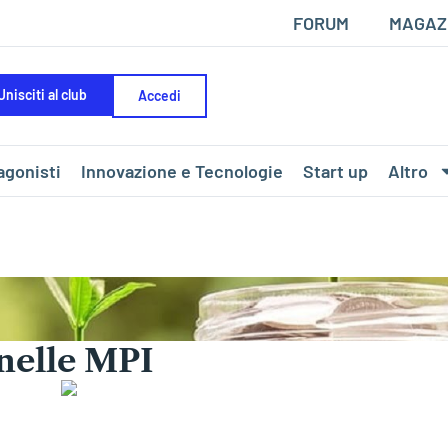
FORUM
MAGAZ
Unisciti al club
Accedi
agonisti
Innovazione e Tecnologie
Start up
Altro
 nelle MPI