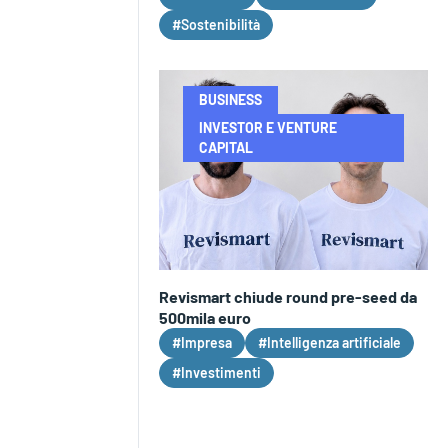
#Sostenibilità
BUSINESS
INVESTOR E VENTURE
CAPITAL
Revismart chiude round pre-seed da
500mila euro
#Impresa
#Intelligenza artificiale
#Investimenti