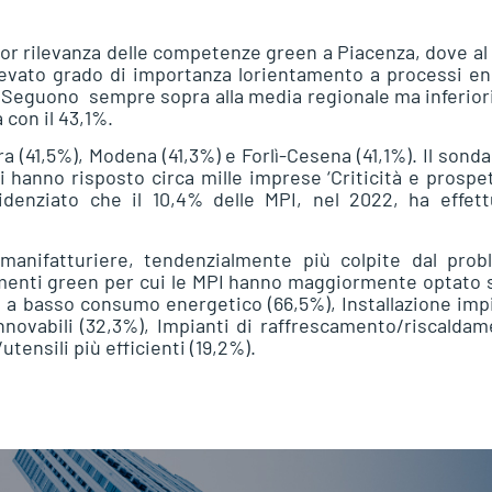
ior rilevanza delle competenze green a Piacenza, dove a
levato grado di importanza lorientamento a processi e
 Seguono  sempre sopra alla media regionale ma inferiori
 con il 43,1%.
a (41,5%), Modena (41,3%) e Forlì-Cesena (41,1%). Il sond
i hanno risposto circa mille imprese ‘Criticità e prospe
denziato che il 10,4% delle MPI, nel 2022, ha effett
manifatturiere, tendenzialmente più colpite dal prob
stimenti green per cui le MPI hanno maggiormente optato
one a basso consumo energetico (66,5%), Installazione imp
innovabili (32,3%), Impianti di raffrescamento/riscalda
utensili più efficienti (19,2%).