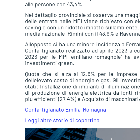
alle persone con 43,4%.
Nel dettaglio provinciale si osserva una magg
delle entrate nelle MPI viene richiesto con e
saving e con un ridotto impatto sullambiente.
media nazionale  Rimini con il 43,9% e Ravenna
Allopposto si ha una minore incidenza a Ferrar
Confartigianato realizzato ad aprile 2023 a cu
2023 per le MPI emiliano-romagnole’ ha evi
investimenti green.
Quota che si alza al 12,6% per le imprese 
dellelevato costo di energia e gas. Gli inve
stati: Installazione di impianti di illuminazi
di produzione di energia elettrica da fonti r
più efficienti (27,4%) e Acquisto di macchinari/
Confartigianato Emilia-Romagna
Leggi altre storie di copertina