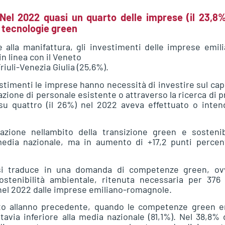
 Nel 2022 quasi un quarto delle imprese (il 23,8%
e tecnologie green
 alla manifattura, gli investimenti delle imprese emil
n linea con il Veneto
riuli-Venezia Giulia (25,6%).
stimenti le imprese hanno necessità di investire sul cap
ione di personale esistente o attraverso la ricerca di pr
su quattro (il 26%) nel 2022 aveva effettuato o inten
ione nellambito della transizione green e sostenibi
media nazionale, ma in aumento di +17,2 punti percent
 si traduce in una domanda di competenze green, ov
sostenibilità ambientale, ritenuta necessaria per 376
e nel 2022 dalle imprese emiliano-romagnole.
tto allanno precedente, quando le competenze green e
tavia inferiore alla media nazionale (81,1%). Nel 38,8% 