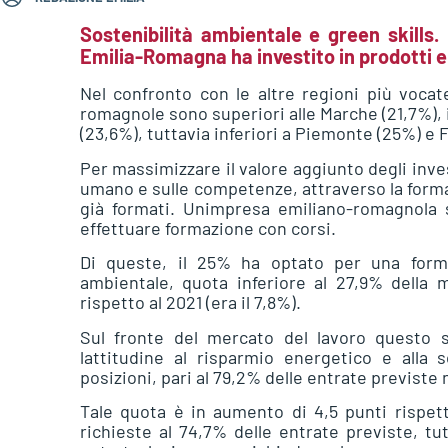
Sostenibilità ambientale e green skills.
Emilia-Romagna ha investito in prodotti 
Nel confronto con le altre regioni più vocate
romagnole sono superiori alle Marche (21,7%), i
(23,6%), tuttavia inferiori a Piemonte (25%) e F
Per massimizzare il valore aggiunto degli inve
umano e sulle competenze, attraverso la formaz
già formati. Unimpresa emiliano-romagnola 
effettuare formazione con corsi.
Di queste, il 25% ha optato per una formaz
ambientale, quota inferiore al 27,9% della 
rispetto al 2021 (era il 7,8%).
Sul fronte del mercato del lavoro questo
lattitudine al risparmio energetico e alla 
posizioni, pari al 79,2% delle entrate previst
Tale quota è in aumento di 4,5 punti rispe
richieste al 74,7% delle entrate previste, tut