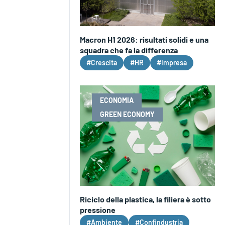
Macron H1 2026: risultati solidi e una
squadra che fa la differenza
#Crescita
#HR
#Impresa
ECONOMIA
GREEN ECONOMY
Riciclo della plastica, la filiera è sotto
pressione
#Ambiente
#Confindustria