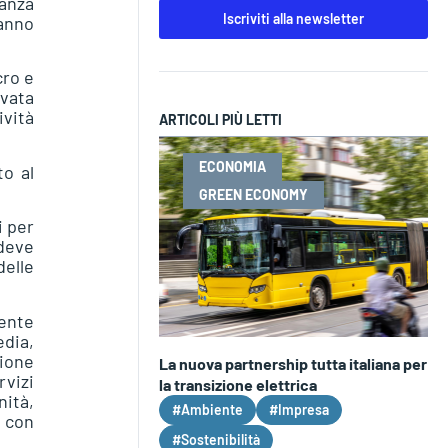
anza
Iscriviti alla newsletter
anno
cro e
evata
vità
ARTICOLI PIÙ LETTI
ECONOMIA
o al
GREEN ECONOMY
i per
 deve
delle
ente
edia,
zione
La nuova partnership tutta italiana per
rvizi
la transizione elettrica
nità,
#Ambiente
#Impresa
e con
#Sostenibilità