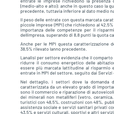
entrate le imprese richiedono la presenza
(medio-alto e alto); anche in questo caso la qu
precedente, tuttavia inferiore al dato medio na
Il peso delle entrate con questa marcata cara
piccole imprese (MPI) che richiedono al 42,5%
importanza delle competenze per il risparmi
dellimpresa, superando di 8,8 punti la quota c
Anche per le MPI questa caratterizzazione d
38,5% rilevato lanno precedente.
Lanalisi per settore evidenzia che il comparto 
ridurre il consumo energetico delle abitazion
essere più marcata lattitudine al risparmio 
entrate in MPI del settore, seguito dai Servizi 
Nel dettaglio, i settori dove la domanda 
caratterizzata da un elevato grado di importa
sono il commercio e riparazione di autoveicoli
dei minerali non metalliferi (vetro, ceramica,
turistici con 48,5%, costruzioni con 48%, publi
assistenza sociale e servizi sanitari privati 
43,5% e servizi culturali, sportivi e altri servizi