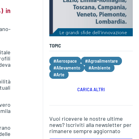
) in
iano-
TOPIC
itale
ofili
#Aerospace
#Agroalimentare
deva
#Allevamento
#Ambiente
#Arte
lità
uali
CARICA ALTRI
vero
 mila
Vuoi ricevere le nostre ultime
news? Iscriviti alla newsletter per
rano
rimanere sempre aggiornato
delle