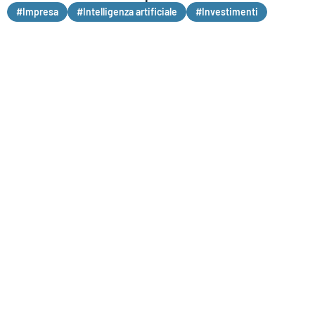
#Impresa
#Intelligenza artificiale
#Investimenti