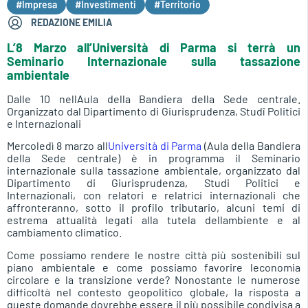
#Impresa
#Investimenti
#Territorio
REDAZIONE EMILIA
L’8 Marzo all’Università di Parma si terrà un
Seminario Internazionale sulla tassazione
ambientale
Dalle 10 nellAula della Bandiera della Sede centrale.
Organizzato dal Dipartimento di Giurisprudenza, Studî Politici
e Internazionali
Mercoledì 8 marzo all
Università di Parma
(Aula della Bandiera
della Sede centrale) è in programma il Seminario
internazionale sulla tassazione ambientale, organizzato dal
Dipartimento di Giurisprudenza, Studi Politici e
Internazionali, con relatori e relatrici internazionali che
affronteranno, sotto il profilo tributario, alcuni temi di
estrema attualità legati alla tutela dellambiente e al
cambiamento climatico.
Come possiamo rendere le nostre città più sostenibili sul
piano ambientale e come possiamo favorire leconomia
circolare e la transizione verde? Nonostante le numerose
difficoltà nel contesto geopolitico globale, la risposta a
queste domande dovrebbe essere il più possibile condivisa a