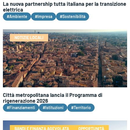
La nuova partnership tutta italiana per la transizione
elettrica
#Ambiente
#Impresa
#Sostenibilità
NOTIZIE LOCALI
Città metropolitana lancia il Programma di
rigenerazione 2026
#Finanziamenti
#Istituzioni
#Territorio
BANDI E FINANZA AGEVOLATA
OPPORTUNITÀ