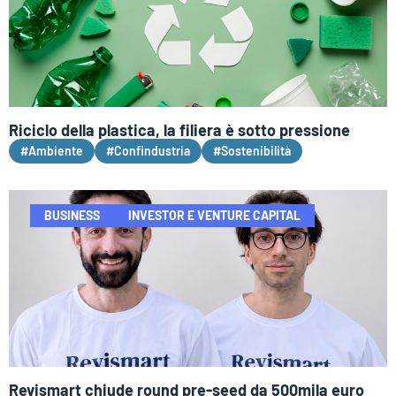
Riciclo della plastica, la filiera è sotto pressione
#Ambiente
#Confindustria
#Sostenibilità
BUSINESS
INVESTOR E VENTURE CAPITAL
Revismart chiude round pre-seed da 500mila euro